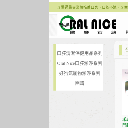
牙醫師最專業級推薦口臭、口乾不適、牙齒
口腔清潔保健用品系列
Oral Nice口腔潔淨系列
好狗氣寵物潔淨系列
團購
禾玖
門