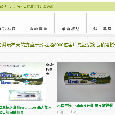
酸軟、牙周病、口腔潰瘍疼痛最適用
台灣最棒天然抗菌牙膏-超過8000位客戶見証感謝台積電
會員9
折優
惠
禾玖生技(oralnice)牙膏-單支嚐鮮價
生技牙膏組(oral nice)-高人氣入
$ 350
款口腔保健組合
原價 :