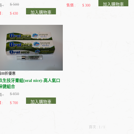
$ 500
加入購物車
 :
售價 :
$ 300
加入購物車
 :
$ 430
員88折優惠
生技牙膏組(oral nice)-高人氣口
保健組合
$ 850
 :
加入購物車
 :
$ 700
頁次 : 1 / 1