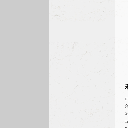
G
台
X
T