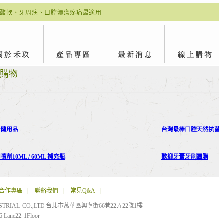
酸軟、牙周病、口腔潰瘍疼痛最適用
購物
保健用品
台灣最棒口腔天然抗菌潔淨
劑10ML / 60ML 補充瓶
歡迎牙膏牙刷團購
合作專區
|
聯絡我們
|
常見Q&A
|
USTRIAL CO.,LTD 台北市萬華區興寧街66巷22弄22號1樓
66 Lane22. 1Floor