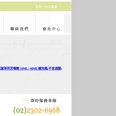
首頁
|
加入最愛
芬芳噴劑 10ML / 60ML補充瓶(不含酒精)