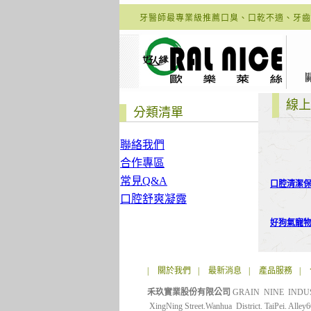
牙醫師最專業級推薦口臭、口乾不適、牙齒
線上
分類清單
聯絡我們
合作專區
常見Q&A
口腔清潔
口腔舒爽凝露
好狗氣寵物噴
|
關於我們
|
最新消息
|
產品服務
|
禾玖實業股份有限公司
GRAIN NINE IND
XingNing Street.Wanhua District. TaiPei. Alley